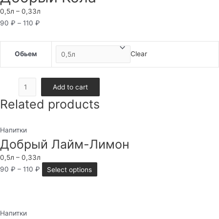
0,5л – 0,33л
90
₽
–
110
₽
Обьем
Clear
Добрый
Add to cart
Кола
Related products
quantity
Напитки
Добрый Лайм-Лимон
0,5л – 0,33л
90
₽
–
110
₽
Select options
Напитки