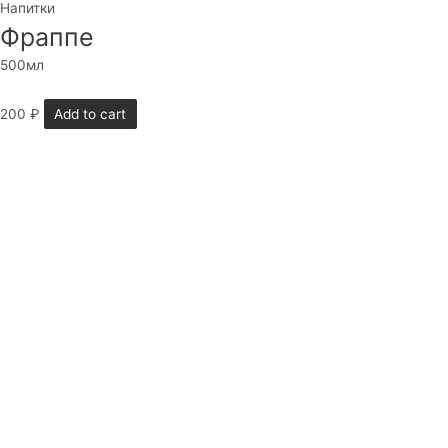
Напитки
Фраппе
500мл
200
₽
Add to cart